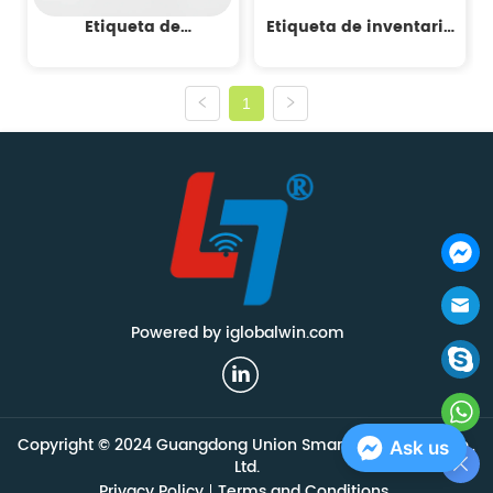
Etiqueta de
Etiqueta de inventario
autenticación de
RFID para juguetes
joyería RFID
1
Powered by iglobalwin.com
Copyright © 2024 Guangdong Union Smart Technology Co.,
Ask us
Ltd.
Privacy Policy
Terms and Conditions