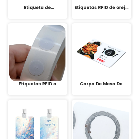
Etiqueta de
Etiquetas RFID de oreja
identificación de
de ganado
mascotas
Etiquetas RFID a
Carpa De Mesa De
prueba de agua / IP68
Acrílico NFC