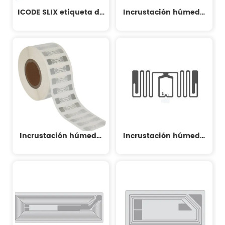
ICODE SLIX etiqueta de
Incrustación húmeda
la biblioteca
UHFH Incrustación
húmeda de 860-
960MHz
Incrustación húmeda
Incrustación húmeda
H3
H4