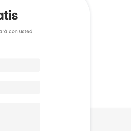
tis
cará con usted