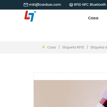
mkt@cardusc.com
RFID NFC Bluetooth 
Casa
Casa
/
Etiqueta RFID
/
Etiqueta 