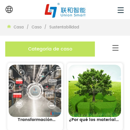
Casa
/
Caso
/
Sustentabilidad
Categoría de caso
Transformación
¿Por qué los materiales
inteligente impulsada
ecológicos son cada