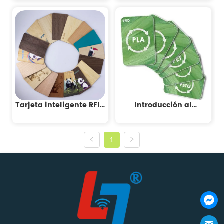
por NFC de la industria
vez más importantes?
de logística y
fabricación
Tarjeta inteligente RFID
Introducción al
de madera Union
material sostenible:
Smart siempre a la
PLA / PET / PETG / PRVC /
vanguardia del
TESLIN / WOODEN
1
desarrollo sostenible