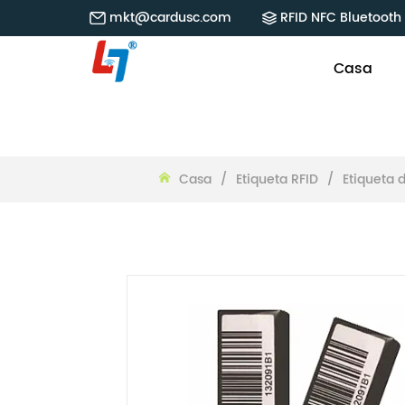
mkt@cardusc.com
RFID NFC Bluetooth 
Casa
Casa
/
Etiqueta RFID
/
Etiqueta 