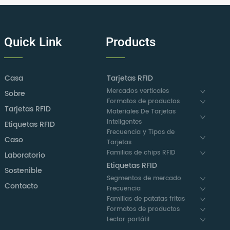
Quick Link
Products
Casa
Tarjetas RFID
Mercados verticales
Sobre
Formatos de productos
Tarjetas RFID
Materiales De Tarjetas
Inteligentes
Etiquetas RFID
Frecuencia y Tipos de
Caso
Tarjetas
Familias de chips RFID
Laboratorio
Etiquetas RFID
Sostenible
Segmentos de mercado
Contacto
Frecuencia
Familias de patatas fritas
Formatos de productos
Lector portátil