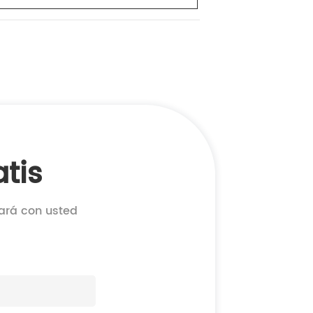
tis
cará con usted